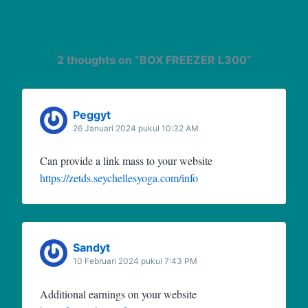
2 thoughts on “
BOX FREEZER L300
”
Peggyt
26 Januari 2024 pukul 10:32 AM
Can provide a link mass to your website
https://zetds.seychellesyoga.com/info
Sandyt
10 Februari 2024 pukul 7:43 PM
Additional earnings on your website