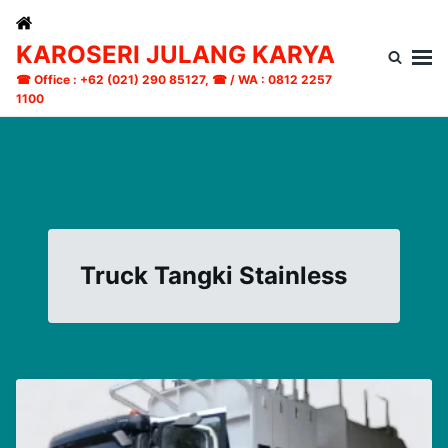
Skip
Search
to
for:
KAROSERI JULANG KARYA
content
☎ Office : +62 (021) 290 85127, ☎ / WA : 0812 2257
1100
Truck Tangki Stainless