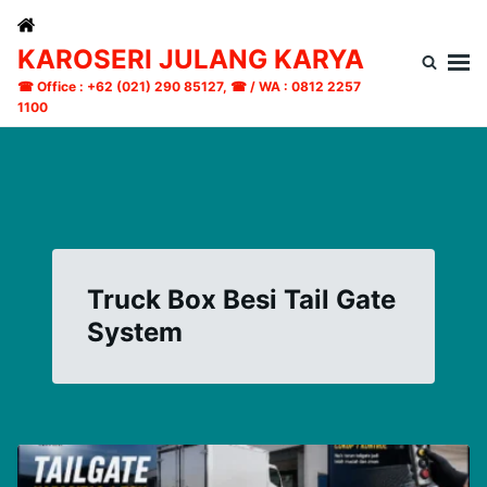
Skip
Search
to
for:
KAROSERI JULANG KARYA
content
☎ Office : +62 (021) 290 85127, ☎ / WA : 0812 2257
1100
Truck Box Besi Tail Gate
System