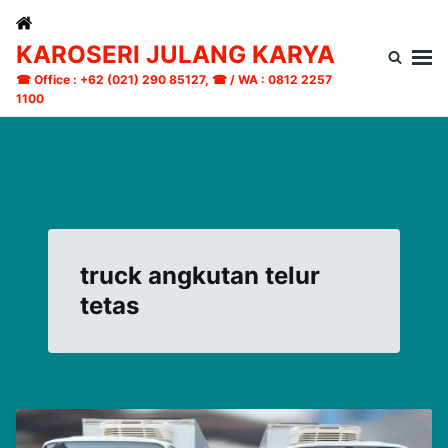
Skip
Search
to
for:
KAROSERI JULANG KARYA
content
☎ Office : +62 (021) 290 85127, ☎ / WA : 0812 2257
1100
truck angkutan telur
tetas