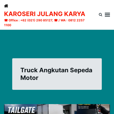
Skip
Search
to
for:
KAROSERI JULANG KARYA
content
☎ Office : +62 (021) 290 85127, ☎ / WA : 0812 2257
1100
Truck Angkutan Sepeda
Motor