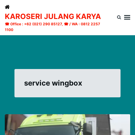
Skip
Search
to
for:
KAROSERI JULANG KARYA
content
☎ Office : +62 (021) 290 85127, ☎ / WA : 0812 2257
1100
service wingbox