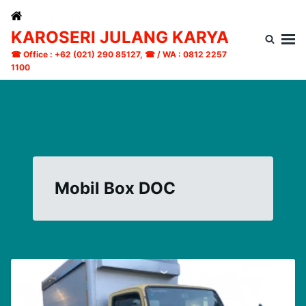
Skip
Search
to
for:
KAROSERI JULANG KARYA
content
☎ Office : +62 (021) 290 85127, ☎ / WA : 0812 2257
1100
Mobil Box DOC