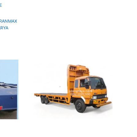
E
GRANMAX
ARYA