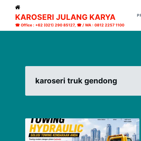
Skip
Search
to
for:
KAROSERI JULANG KARYA
P
content
☎ Office : +62 (021) 290 85127, ☎ / WA : 0812 2257 1100
karoseri truk gendong