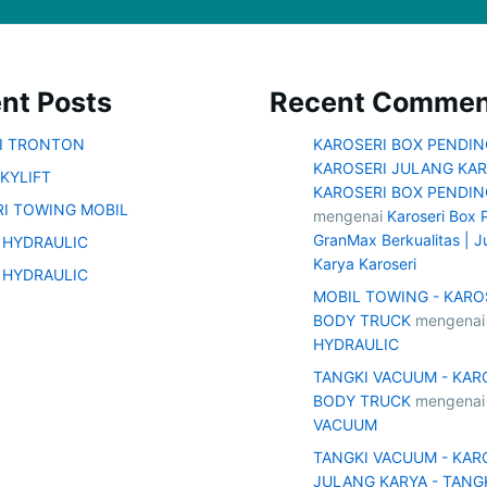
nt Posts
Recent Commen
SI TRONTON
KAROSERI BOX PENDIN
KAROSERI JULANG KAR
KYLIFT
KAROSERI BOX PENDIN
I TOWING MOBIL
mengenai
Karoseri Box 
GranMax Berkualitas | J
 HYDRAULIC
Karya Karoseri
 HYDRAULIC
MOBIL TOWING - KARO
BODY TRUCK
mengena
HYDRAULIC
TANGKI VACUUM - KAR
BODY TRUCK
mengena
VACUUM
TANGKI VACUUM - KAR
JULANG KARYA - TANG