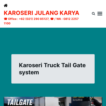
Skip
Search
to
for:
KAROSERI JULANG KARYA
content
☎ Office : +62 (021) 290 85127, ☎ / WA : 0812 2257
1100
Karoseri Truck Tail Gate
system