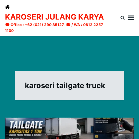
Skip
Search
to
for:
KAROSERI JULANG KARYA
content
☎ Office : +62 (021) 290 85127, ☎ / WA : 0812 2257
1100
karoseri tailgate truck