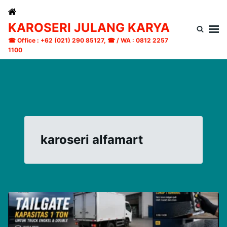
Skip
Search
to
for:
KAROSERI JULANG KARYA
content
☎ Office : +62 (021) 290 85127, ☎ / WA : 0812 2257
1100
karoseri alfamart