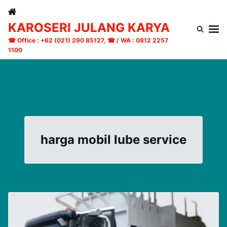
Skip
Search
to
for:
KAROSERI JULANG KARYA
content
☎ Office : +62 (021) 290 85127, ☎ / WA : 0812 2257
1100
harga mobil lube service